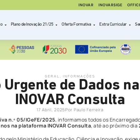
INOVAR
INOVARSIGE
OFFIC
to
Plano de Inovação 21/25
Oferta Formativa
Extra Curricular
Se
GERAL
,
INFORMAÇÕES
o Urgente de Dados na
INOVAR Consulta
17 Abril, 2025
Por
Paulo Ferreira
iva n.º 05/IGeFE/2025
, informamos todos os Encarregad
lunos na plataforma INOVAR Consulta
, até ao próximo dia
do pelo Ministério da Educação, Ciência e Inovação, exig