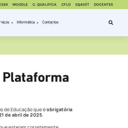
E365
MOODLE
C. QUALIFICA
CFLO
EQAVET
DOCENTES
rviços
Informática
Contactos
 Plataforma
os de Educação que é
obrigatória
21 de abril de 2025
.
e que estejam corretamente