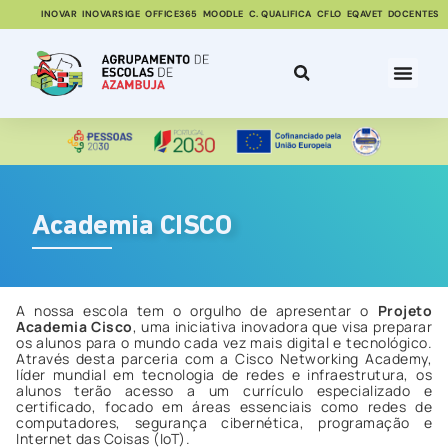
INOVAR
INOVARSIGE
OFFICE365
MOODLE
C. QUALIFICA
CFLO
EQAVET
DOCENTES
Academia CISCO
A nossa escola tem o orgulho de apresentar o
Projeto
Academia Cisco
, uma iniciativa inovadora que visa preparar
os alunos para o mundo cada vez mais digital e tecnológico.
Através desta parceria com a Cisco Networking Academy,
líder mundial em tecnologia de redes e infraestrutura, os
alunos terão acesso a um currículo especializado e
certificado, focado em áreas essenciais como redes de
computadores, segurança cibernética, programação e
Internet das Coisas (IoT).