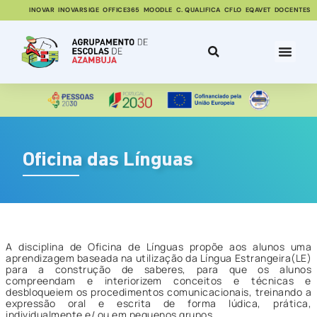
INOVAR
INOVARSIGE
OFFICE365
MOODLE
C. QUALIFICA
CFLO
EQAVET
DOCENTES
Oficina das Línguas
A disciplina de Oficina de Línguas propõe aos alunos uma
aprendizagem baseada na utilização da Língua Estrangeira(LE)
para a construção de saberes, para que os alunos
compreendam e interiorizem conceitos e técnicas e
desbloqueiem os procedimentos comunicacionais, treinando a
expressão oral e escrita de forma lúdica, prática,
individualmente e/ ou em pequenos grupos.