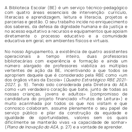
A Biblioteca Escolar (BE) é um serviço técnico-pedagógico
com quatro áreas essenciais de intervenção: currículo,
literacias e aprendizagem, leitura e literacia, projetos e
parcerias e gestão. O seu trabalho incide no enriquecimento
dos saberes, da defesa da dignidade humana e da justiça e
no acesso equitativo a recursos e equipamentos que apoiam
diretamente o processo educativo e a comunidade
educativa em geral, em ambientes físicos e virtuais.
No nosso Agrupamento, a existência de quatro assistentes
operacionais a tempo inteiro, duas professoras
bibliotecárias com experiência e formação e ainda um
número alargado de professores viabiliza as múltiplas
vertentes de ação da BE, incentivando a que todos se
apropriem daquele que é considerado pela RBE como «um
dos órgãos vitais da Escola» (
Quadro Estratégico RBE 2021-
2027
, p. 9). Tendo sido considerada pela Diretora do AEA
como «um verdadeiro coração que bate, junto de todas as
nossas crianças, jovens e adultos» (compromisso de
candidatura do projeto financiado «Frutos de Leitura») e
muito acarinhada por todos os que nos visitam e que
connosco colaboram, assume plenamente o seu papel de
serviço público e pilar da construção da equidade e
igualdade de oportunidades, valores sem os quais
dificilmente se manterão vivas «a capacidade de sonhar»
(
Plano de Inovação do AEA
, p. 27) e a vontade de aprender.