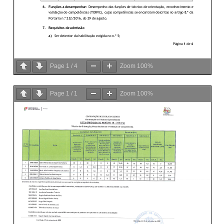
Page
1
/
4
Zoom
100%
Page
1
/
1
Zoom
100%