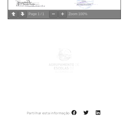
Page
1
/
1
Zoom
100%
Partilhar esta informação: