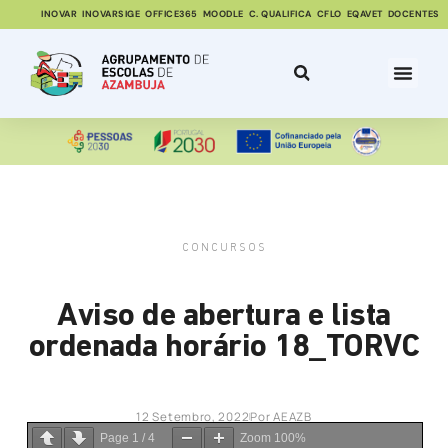
INOVAR
INOVARSIGE
OFFICE365
MOODLE
C. QUALIFICA
CFLO
EQAVET
DOCENTES
CONCURSOS
Aviso de abertura e lista
ordenada horário 18_TORVC
12 Setembro, 2022
Por
AEAZB
Page
1
/
4
Zoom
100%