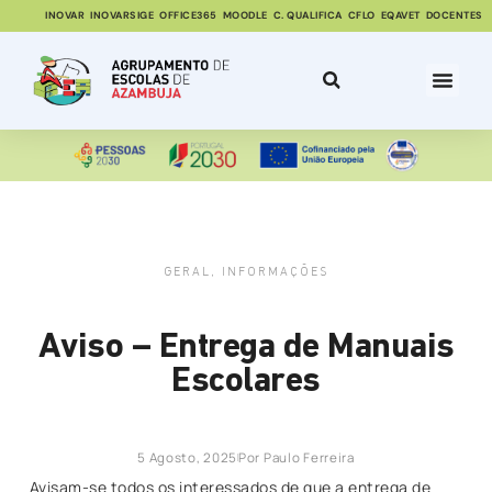
INOVAR
INOVARSIGE
OFFICE365
MOODLE
C. QUALIFICA
CFLO
EQAVET
DOCENTES
GERAL
,
INFORMAÇÕES
Aviso – Entrega de Manuais
Escolares
5 Agosto, 2025
Por
Paulo Ferreira
Avisam-se todos os interessados de que a entrega de