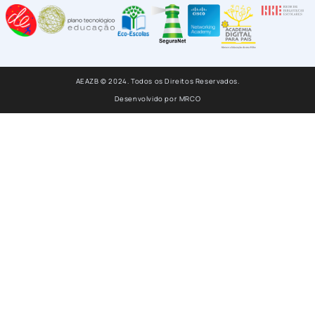
AEAZB © 2024. Todos os Direitos Reservados.
Desenvolvido por
MRCO