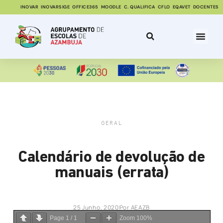
INOVAR
INOVARSIGE
OFFICE365
MOODLE
C. QUALIFICA
CFLO
EQAVET
DOCENTES
GERAL
Calendário de devolução de
manuais (errata)
25 Junho, 2020
Por
AEAZB
Page
1
/
1
Zoom
100%