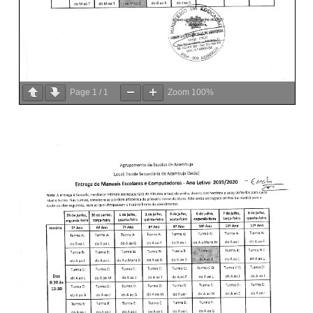
Page
1
/
1
Zoom
100%