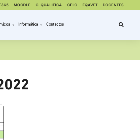
E365
MOODLE
C. QUALIFICA
CFLO
EQAVET
DOCENTES
rviços
Informática
Contactos
-2022