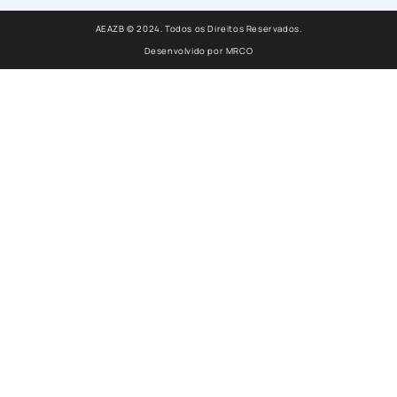
AEAZB © 2024. Todos os Direitos Reservados.
Desenvolvido por
MRCO