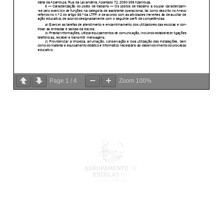
Page
1
/
4
Zoom
100%