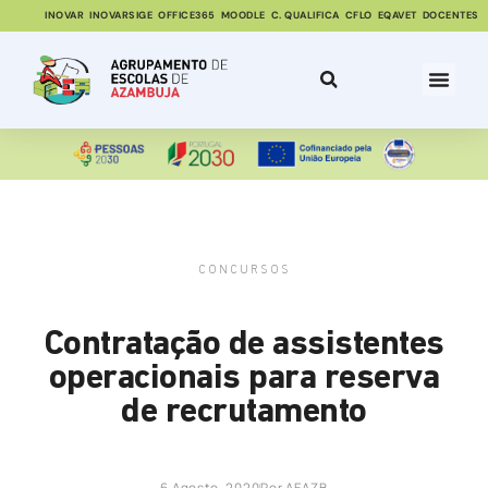
INOVAR
INOVARSIGE
OFFICE365
MOODLE
C. QUALIFICA
CFLO
EQAVET
DOCENTES
CONCURSOS
Contratação de assistentes
operacionais para reserva
de recrutamento
6 Agosto, 2020
Por
AEAZB