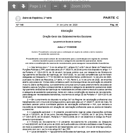
Page
1
/
4
Zoom
100%