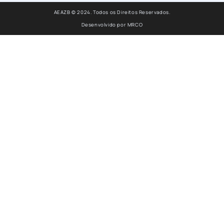
AEAZB © 2024. Todos os Direitos Reservados.
Desenvolvido por
MRCO