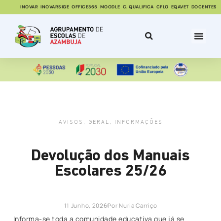
INOVAR
INOVARSIGE
OFFICE365
MOODLE
C. QUALIFICA
CFLO
EQAVET
DOCENTES
AVISOS
,
GERAL
,
INFORMAÇÕES
Devolução dos Manuais
Escolares 25/26
11 Junho, 2026
Por
Nuria Carriço
Informa-se toda a comunidade educativa que já se