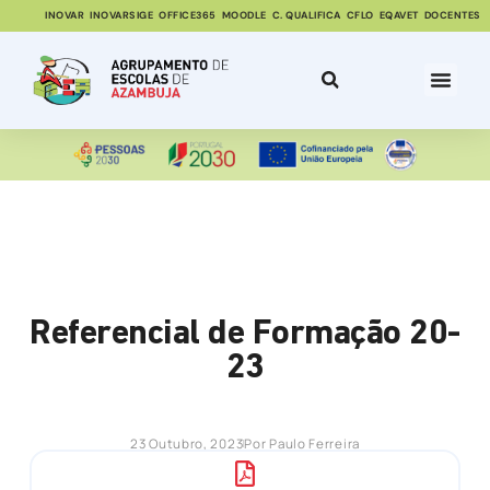
INOVAR
INOVARSIGE
OFFICE365
MOODLE
C. QUALIFICA
CFLO
EQAVET
DOCENTES
Referencial de Formação 20-
23
23 Outubro, 2023
Por
Paulo Ferreira