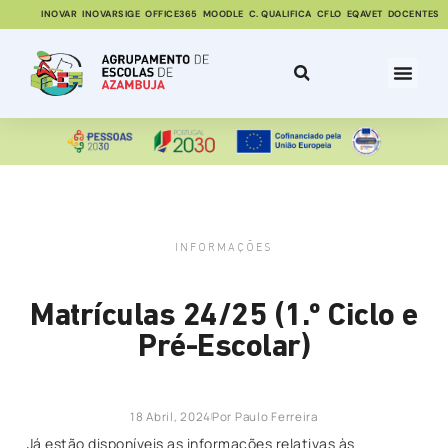
INOVAR
INOVARSIGE
OFFICE365
MOODLE
C. QUALIFICA
CFLO
EQAVET
DOCENTES
INFORMAÇÕES
Matrículas 24/25 (1.º Ciclo e
Pré-Escolar)
18 Abril, 2024
Por
Paulo Ferreira
Já estão disponíveis as informações relativas às