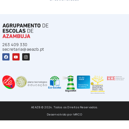
263 409 330
secretaria@aeazb.pt
AEAZB © 2024. Todos os Direitos Reservados.
Desenvolvido por
MRCO