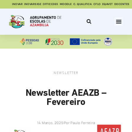
INOVAR
INOVARSIGE
OFFICE365
MOODLE
C. QUALIFICA
CFLO
EQAVET
DOCENTES
NEWSLETTER
Newsletter AEAZB –
Fevereiro
14 Março, 2025
Por
Paulo Ferreira