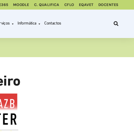
E365
MOODLE
C. QUALIFICA
CFLO
EQAVET
DOCENTES
rviços
Informática
Contactos
eiro