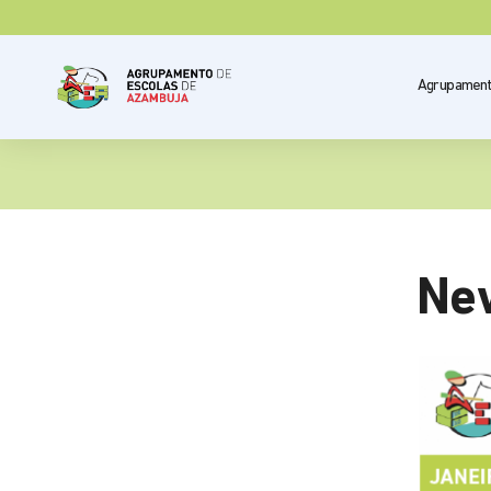
Agrupamen
New