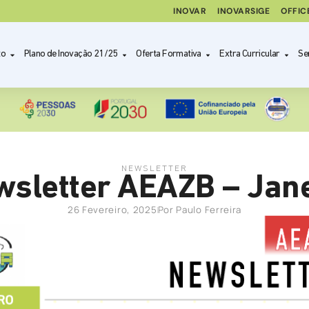
INOVAR
INOVARSIGE
OFFIC
to
Plano de Inovação 21/25
Oferta Formativa
Extra Curricular
Se
NEWSLETTER
sletter AEAZB – Jan
26 Fevereiro, 2025
Por
Paulo Ferreira