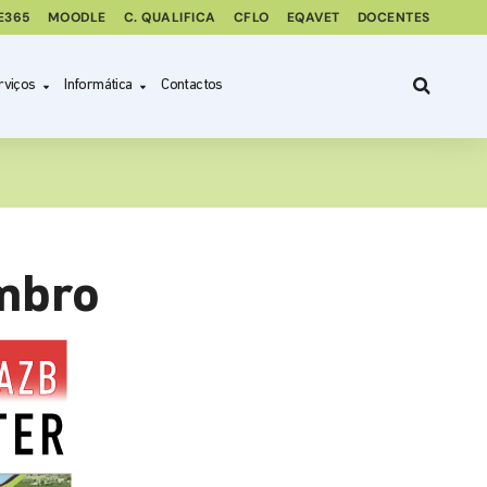
E365
MOODLE
C. QUALIFICA
CFLO
EQAVET
DOCENTES
rviços
Informática
Contactos
mbro