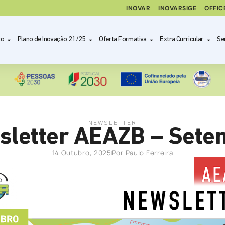
INOVAR
INOVARSIGE
OFFIC
to
Plano de Inovação 21/25
Oferta Formativa
Extra Curricular
Se
NEWSLETTER
sletter AEAZB – Sete
14 Outubro, 2025
Por
Paulo Ferreira