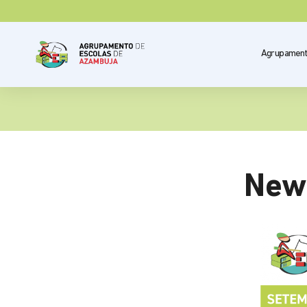
Agrupamen
New