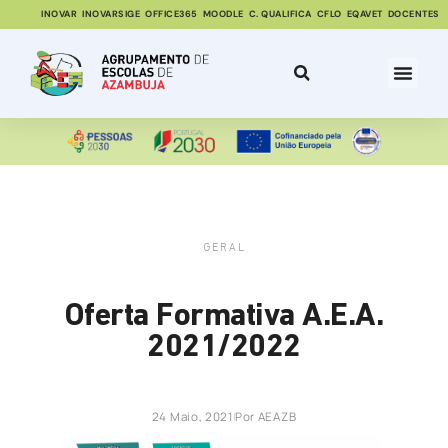
INOVAR
INOVARSIGE
OFFICE365
MOODLE
C. QUALIFICA
CFLO
EQAVET
DOCENTES
GERAL
Oferta Formativa A.E.A.
2021/2022
24 Maio, 2021
Por
AEAZB