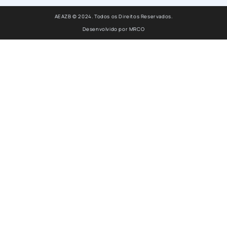
AEAZB © 2024. Todos os Direitos Reservados.
Desenvolvido por
MRCO