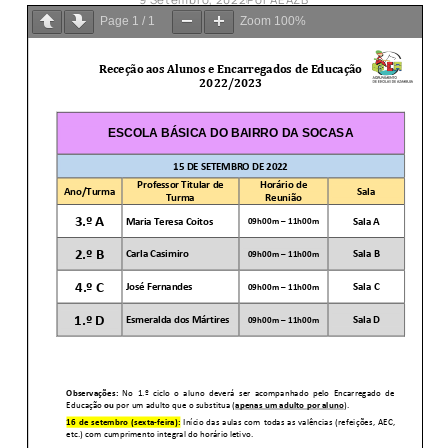
Page
1
/
1
Zoom
100%