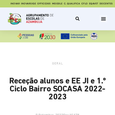
INOVAR
INOVARSIGE
OFFICE365
MOODLE
C. QUALIFICA
CFLO
EQAVET
DOCENTES
GERAL
Receção alunos e EE JI e 1.º
Ciclo Bairro SOCASA 2022-
2023
9 Setembro, 2022
Por
AEAZB