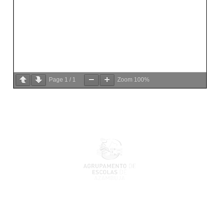
Page
1
/
1
Zoom
100%