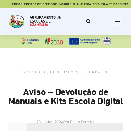
INOVAR
INOVARSIGE
OFFICE365
MOODLE
C. QUALIFICA
CFLO
EQAVET
DOCENTES
2º/3º CICLO
,
INFORMAÇÕES
,
SECUNDÁRIO
Aviso – Devolução de
Manuais e Kits Escola Digital
20 Junho, 2024
Por
Paulo Ferreira