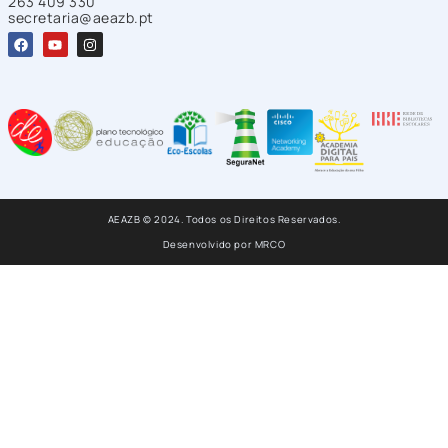
263 409 330
secretaria@aeazb.pt
AEAZB © 2024. Todos os Direitos Reservados.
Desenvolvido por
MRCO