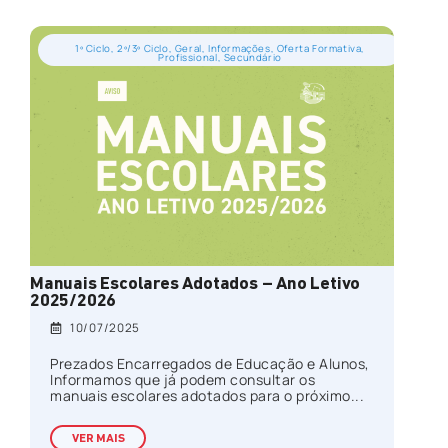
1º Ciclo
,
2º/3º Ciclo
,
Geral
,
Informações
,
Oferta Formativa
,
Profissional
,
Secundário
Manuais Escolares Adotados – Ano Letivo
2025/2026
10/07/2025
Prezados Encarregados de Educação e Alunos,
Informamos que já podem consultar os
manuais escolares adotados para o próximo...
VER MAIS