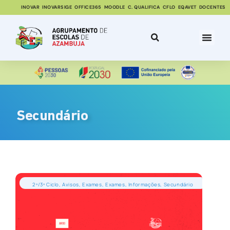
INOVAR
INOVARSIGE
OFFICE365
MOODLE
C. QUALIFICA
CFLO
EQAVET
DOCENTES
Secundário
2º/3º Ciclo
,
Avisos
,
Exames
,
Exames
,
Informações
,
Secundário