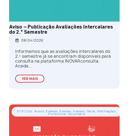
Aviso – Publicação Avaliações Intercalares
do 2.º Semestre
08/04/2026
Informamos que as avaliações intercalares do
2.º semestre já se encontram disponíveis para
consulta na plataforma INOVARconsulta.
Aceda...
VER MAIS
2º/3º Ciclo
,
Avisos
,
Exames
,
Exames
,
Exames
,
Geral
,
Informações
,
Profissional
,
Secundário