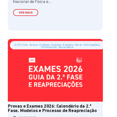
Nacional de Física e...
VER MAIS
2º/3º Ciclo
,
Avisos
,
Exames
,
Exames
,
Exames
,
Geral
,
Informações
,
Profissional
,
Secundário
Provas e Exames 2026: Calendário da 2.ª
Fase, Modelos e Processo de Reapreciação