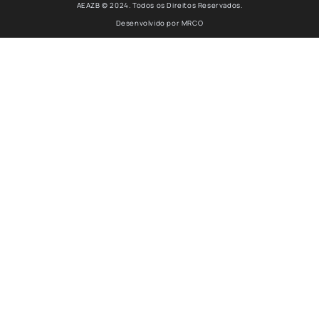
AEAZB © 2024. Todos os Direitos Reservados.
Desenvolvido por
MRCO