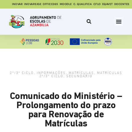
INOVAR
INOVARSIGE
OFFICE365
MOODLE
C. QUALIFICA
CFLO
EQAVET
DOCENTES
2º/3º CICLO
,
INFORMAÇÕES
,
MATRÍCULAS
,
MATRÍCULAS
2º/3º CICLO
,
SECUNDÁRIO
Comunicado do Ministério –
Prolongamento do prazo
para Renovação de
Matrículas