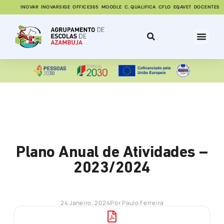
INOVAR
INOVARSIGE
OFFICE365
MOODLE
C. QUALIFICA
CFLO
EQAVET
DOCENTES
Plano Anual de Atividades –
2023/2024
24 Janeiro, 2024
Por
Paulo Ferreira