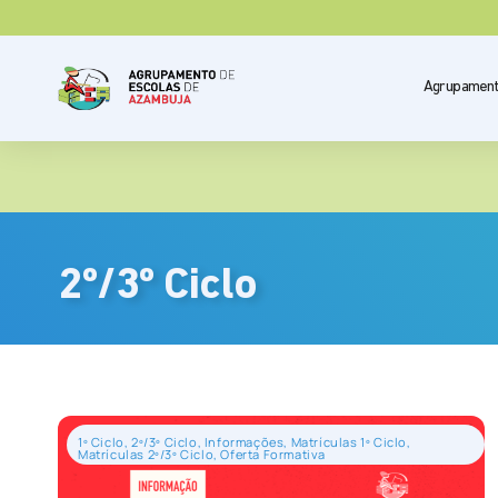
Agrupamen
2º/3º Ciclo
1º Ciclo
,
2º/3º Ciclo
,
Informações
,
Matrículas 1º Ciclo
,
Matrículas 2º/3º Ciclo
,
Oferta Formativa