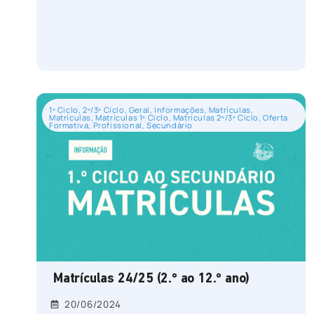
1º Ciclo
,
2º/3º Ciclo
,
Geral
,
Informações
,
Matrículas
,
Matrículas
,
Matrículas 1º Ciclo
,
Matrículas 2º/3º Ciclo
,
Oferta
Formativa
,
Profissional
,
Secundário
Matrículas 24/25 (2.º ao 12.º ano)
20/06/2024