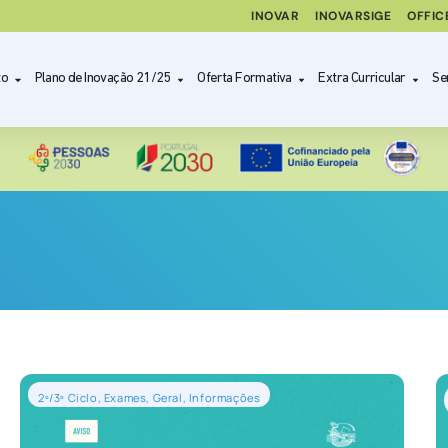
INOVAR
INOVARSIGE
OFFIC
to
Plano de Inovação 21/25
Oferta Formativa
Extra Curricular
Se
2º/3º Ciclo
,
Exames
,
Geral
,
Informações