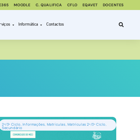
E365
MOODLE
C. QUALIFICA
CFLO
EQAVET
DOCENTES
rviços
Informática
Contactos
2º/3º Ciclo
,
Informações
,
Matrículas
,
Matrículas 2º/3º Ciclo
,
Secundário